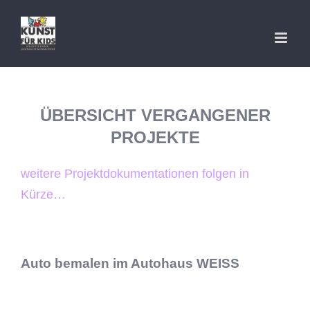
Zum
Inhalt
springen
ÜBERSICHT VERGANGENER
PROJEKTE
weitere Projektdokumentationen folgen in
Kürze…
Auto bemalen im Autohaus WEISS