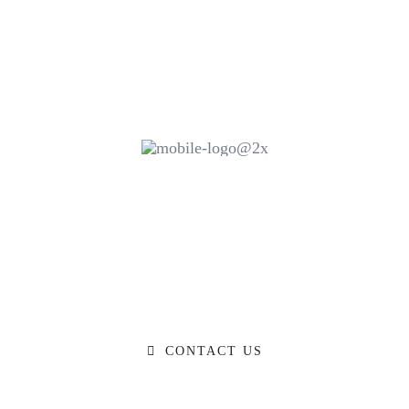
eady to Tal
O YOU HAVE A BIG IDEA WE CAN HELP WIT
CONTACT US