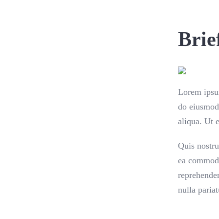
Brie
Lorem ipsum
do eiusmod 
aliqua. Ut
Quis nostru
ea commodo
reprehender
nulla pariat